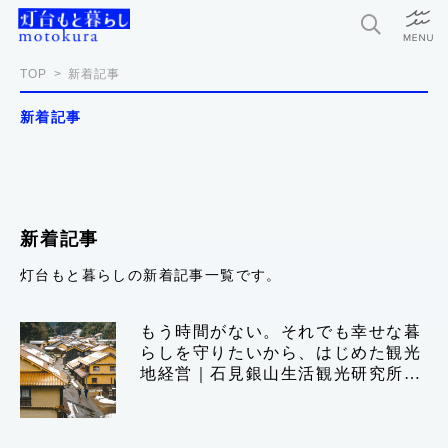
特集
TOP
新着記事
新着記事
新着記事
今月の編集部おすすめ
探求者
新着記事
灯台もと暮らしの新着記事一覧です。
灯台もと暮らしとは？
もう時間がない。それでも幸せな暮
らしを守りたいから、はじめた観光
お問い合わせ
地経営｜石見銀山生活観光研究所
利用規約
松場忠×発酵デザインラボ 小倉ヒラ
ク｜後編
個人情報保護方針