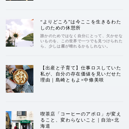
“よりどころ”は今ここを生きるわた
しのための休憩所
誰かのためではなく自分にとって、欠かせな
いものを、この世界で一つでも見つけられた
ら、少しは霧が晴れるかもしれない。
【出産と子育て】仕事ロスしていた
私が、自分の存在価値を見いだせた
理由｜島崎ともよ×中條美咲
喫茶店「コーヒーのアポロ」が変え
ること、変わらないこと｜自治×北
海道