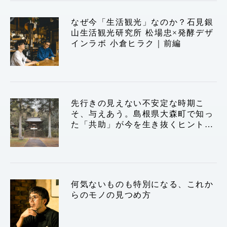
運営会社
なぜ今「生活観光」なのか？石見銀
山生活観光研究所 松場忠×発酵デザ
インラボ 小倉ヒラク｜前編
TWITTER
FACEBOOK
先行きの見えない不安定な時期こ
そ、与えあう。島根県大森町で知っ
た「共助」が今を生き抜くヒントか
もしれない
何気ないものも特別になる、これか
らのモノの見つめ方