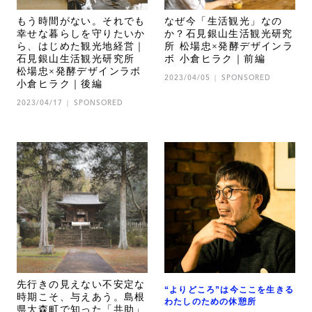
もう時間がない。それでも
なぜ今「生活観光」なの
幸せな暮らしを守りたいか
か？石見銀山生活観光研究
ら、はじめた観光地経営｜
所 松場忠×発酵デザインラ
石見銀山生活観光研究所
ボ 小倉ヒラク｜前編
松場忠×発酵デザインラボ
2023/04/05
SPONSORED
小倉ヒラク｜後編
2023/04/17
SPONSORED
先行きの見えない不安定な
“よりどころ”は今ここを生きる
時期こそ、与えあう。島根
わたしのための休憩所
県大森町で知った「共助」