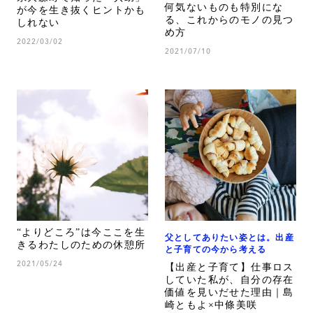
何気ないものも特別にな
が今を生き抜くヒントかも
る、これからのモノの見つ
しれない
め方
2022/03/02
2021/07/10
“よりどころ”は今ここを生
父としてありたい姿とは。出産
きるわたしのための休憩所
と子育ての今から考える
2021/05/24
【出産と子育て】仕事ロス
していた私が、自分の存在
価値を見いだせた理由｜島
崎ともよ×中條美咲