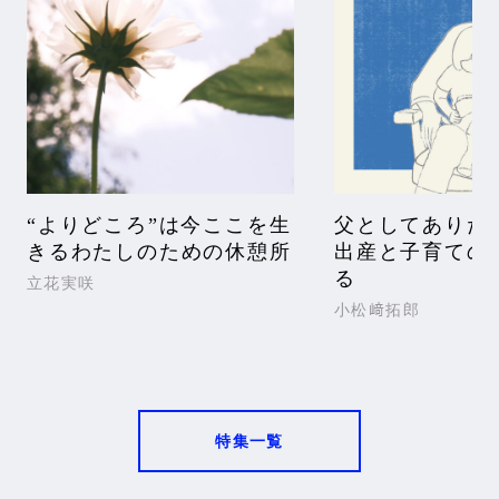
“よりどころ”は今ここを生
父としてありた
きるわたしのための休憩所
出産と子育ての
る
立花実咲
小松﨑拓郎
特集一覧