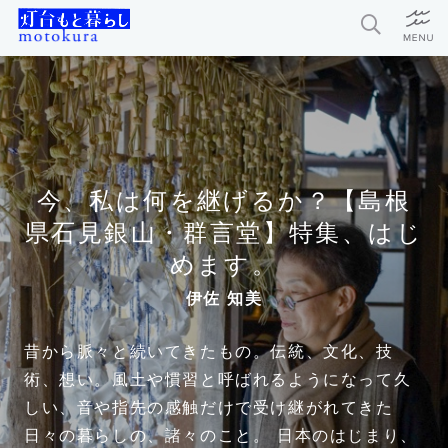
特集
新着記事
今月の編集部おすすめ
今、私は何を継げるか？【島根
県石見銀山・群言堂】特集、はじ
探求者
めます。
伊佐 知美
灯台もと暮らしとは？
昔から脈々と続いてきたもの。伝統、文化、技
お問い合わせ
術、想い。風土や慣習と呼ばれるようになって久
利用規約
しい、音や指先の感触だけで受け継がれてきた
個人情報保護方針
日々の暮らしの、諸々のこと。 日本のはじまり、