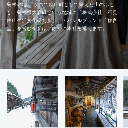
運営会社
島根の地。 かつて鉱山町として栄えた山のふも
と、島根県大森町という地域に「株式会社 石見
銀山生活文化研究所」、アパレルブランド「群言
堂」を営む企業は、静かに本社を構えます。
TWITTER
FACEBOOK