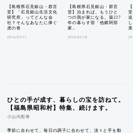
【島根県石見銀山・群言
【島根県石見銀山・群言
【
堂】「石見銀山生活文化
堂】泊まれば、もうひと
堂
研究所」ってどんな会
つの我が家になる。築227
追
社？そんなあなたに捧ぐ
年の暮らす宿「他郷阿部
し
虎の巻
家」
美
2016/03/11
2016/03/18
20
ひとの手が成す、暮らしの宝を訪ねて。
【福島県昭和村】特集、続けます。
小山内彩希
季節に合わせて、毎日の調子に合わせて、淡々と手を動