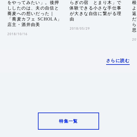
をやってみたい」。後押
らぎの宿 とまり木」で
根
ししたのは、夫の自信と
体験できる小さな手仕事
よ
蕎麦への想いだった｜
が大きな自信に繋がる理
返
「蕎麦カフェ SCHOLA」
由
だ
店主・酒井由美
ら
2018/05/29
思
2018/10/16
20
さらに読む
特集一覧