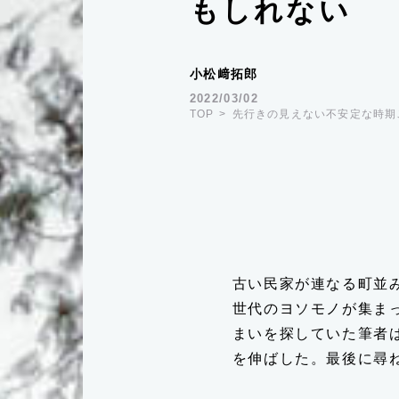
もしれない
小松﨑拓郎
2022/03/02
TOP
先行きの見えない不安定な時期
古い民家が連なる町並
世代のヨソモノが集ま
まいを探していた筆者
を伸ばした。最後に尋