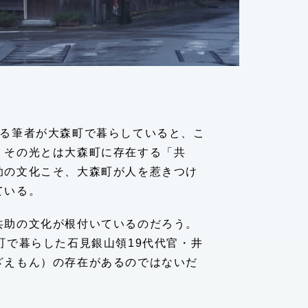
ある筆者が大森町で暮らしていると、こ
。その光とは大森町に存在する「共
助の文化こそ、大森町が人を惹きつけ
ている。
とは？
共助の文化が根付いているのだろう。
町で暮らした石見銀山領19代代官・井
ざえもん）の存在があるのではないだ
針