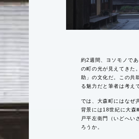
約2週間、ヨソモノで
の町の光が見えてきた
助」の文化だ。この共
る魅力だと筆者は考え
灯台もと暮らし
お問い合わせ
では、大森町にはなぜ
背景には18世紀に大森
事
利用規約
戸平左衛門（いどへい
個人情報保護方
ろうか。
編集部おすすめ
運営会社