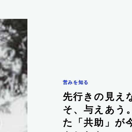
営みを知る
先行きの見え
そ、与えあう
た「共助」が