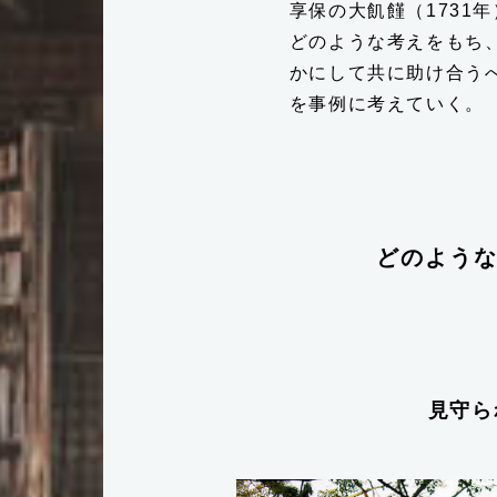
享保の大飢饉（1731
どのような考えをもち
かにして共に助け合う
を事例に考えていく。
FACEBOOK
どのよう
見守ら