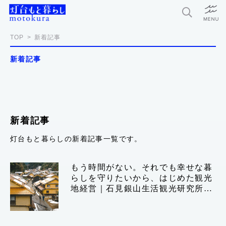
特集
TOP
新着記事
新着記事
新着記事
今月の編集部おすすめ
探求者
新着記事
灯台もと暮らしの新着記事一覧です。
灯台もと暮らしとは？
もう時間がない。それでも幸せな暮
らしを守りたいから、はじめた観光
お問い合わせ
地経営｜石見銀山生活観光研究所
利用規約
松場忠×発酵デザインラボ 小倉ヒラ
ク｜後編
個人情報保護方針