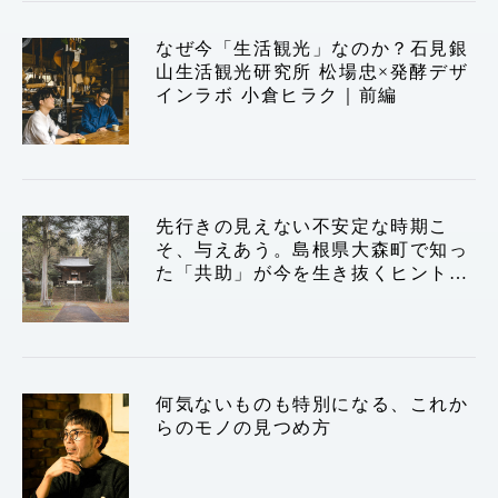
運営会社
なぜ今「生活観光」なのか？石見銀
山生活観光研究所 松場忠×発酵デザ
インラボ 小倉ヒラク｜前編
TWITTER
FACEBOOK
先行きの見えない不安定な時期こ
そ、与えあう。島根県大森町で知っ
た「共助」が今を生き抜くヒントか
もしれない
何気ないものも特別になる、これか
らのモノの見つめ方