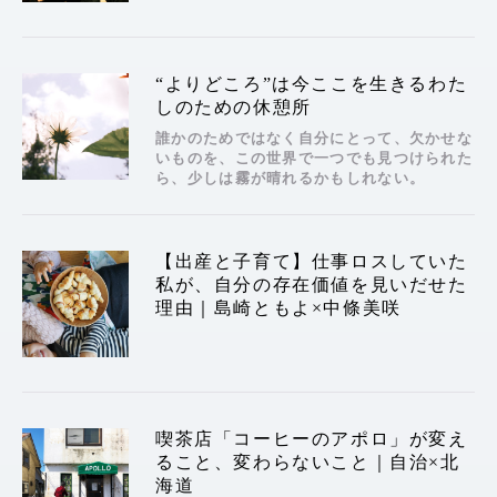
“よりどころ”は今ここを生きるわた
しのための休憩所
誰かのためではなく自分にとって、欠かせな
いものを、この世界で一つでも見つけられた
ら、少しは霧が晴れるかもしれない。
【出産と子育て】仕事ロスしていた
私が、自分の存在価値を見いだせた
理由｜島崎ともよ×中條美咲
喫茶店「コーヒーのアポロ」が変え
ること、変わらないこと｜自治×北
海道