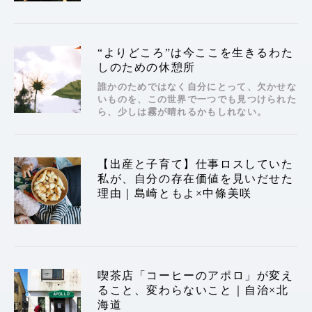
“よりどころ”は今ここを生きるわた
しのための休憩所
誰かのためではなく自分にとって、欠かせな
いものを、この世界で一つでも見つけられた
ら、少しは霧が晴れるかもしれない。
【出産と子育て】仕事ロスしていた
私が、自分の存在価値を見いだせた
理由｜島崎ともよ×中條美咲
喫茶店「コーヒーのアポロ」が変え
ること、変わらないこと｜自治×北
海道