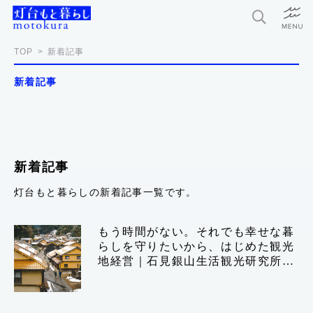
特集
TOP
新着記事
新着記事
新着記事
今月の編集部おすすめ
探求者
新着記事
灯台もと暮らしの新着記事一覧です。
灯台もと暮らしとは？
もう時間がない。それでも幸せな暮
らしを守りたいから、はじめた観光
お問い合わせ
地経営｜石見銀山生活観光研究所
利用規約
松場忠×発酵デザインラボ 小倉ヒラ
ク｜後編
個人情報保護方針