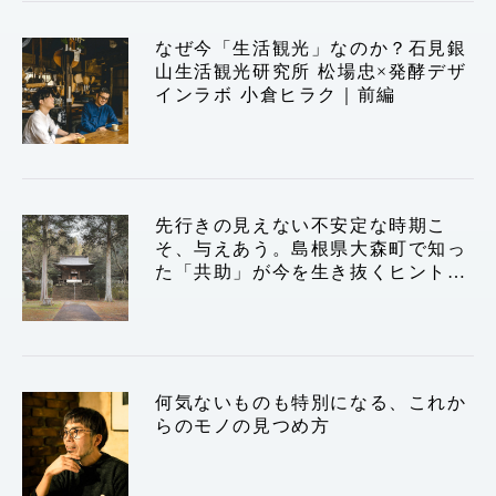
運営会社
なぜ今「生活観光」なのか？石見銀
山生活観光研究所 松場忠×発酵デザ
インラボ 小倉ヒラク｜前編
TWITTER
FACEBOOK
先行きの見えない不安定な時期こ
そ、与えあう。島根県大森町で知っ
た「共助」が今を生き抜くヒントか
もしれない
何気ないものも特別になる、これか
らのモノの見つめ方