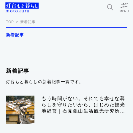
特集
TOP
新着記事
新着記事
新着記事
今月の編集部おすすめ
探求者
新着記事
灯台もと暮らしの新着記事一覧です。
灯台もと暮らしとは？
もう時間がない。それでも幸せな暮
らしを守りたいから、はじめた観光
お問い合わせ
地経営｜石見銀山生活観光研究所
利用規約
松場忠×発酵デザインラボ 小倉ヒラ
ク｜後編
個人情報保護方針