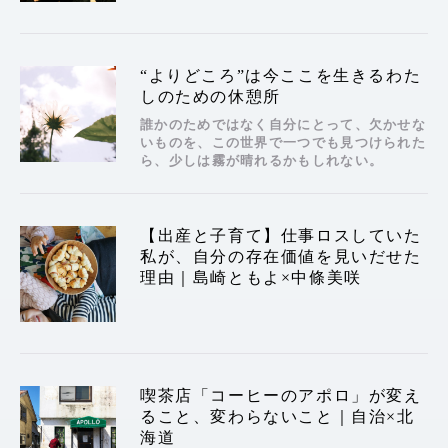
“よりどころ”は今ここを生きるわた
しのための休憩所
誰かのためではなく自分にとって、欠かせな
いものを、この世界で一つでも見つけられた
ら、少しは霧が晴れるかもしれない。
【出産と子育て】仕事ロスしていた
私が、自分の存在価値を見いだせた
理由｜島崎ともよ×中條美咲
喫茶店「コーヒーのアポロ」が変え
ること、変わらないこと｜自治×北
海道