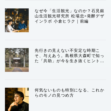
運営会社
なぜ今「生活観光」なのか？石見銀
山生活観光研究所 松場忠×発酵デザ
インラボ 小倉ヒラク｜前編
TWITTER
FACEBOOK
先行きの見えない不安定な時期こ
そ、与えあう。島根県大森町で知っ
た「共助」が今を生き抜くヒントか
もしれない
何気ないものも特別になる、これか
らのモノの見つめ方