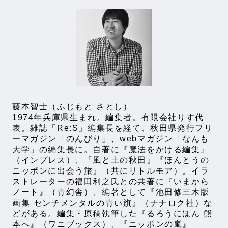
藤本智士（ふじもと さとし）
1974年兵庫県生まれ。編集者。有限会社りす代
表。雑誌「Re:S」編集長を経て、秋田県発行フリ
ーマガジン「のんびり」、webマガジン「なんも
大学」の編集長に。自著に『魔法をかける編集』
（インプレス）、『風と土の秋田』『ほんとうの
ニッポンに出会う旅』（共にリトルモア）。イラ
ストレーターの福田利之氏との共著に『いまから
ノート』（青幻舎）、編著として『池田修三木版
画集 センチメンタルの青い旗』（ナナロク社）な
どがある。編集・原稿執筆した『るろうにほん 熊
本へ』（ワニブックス）、『ニッポンの嵐』