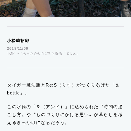
運営会社
TWITTER
FACEBOOK
小松﨑拓郎
2018/11/09
TOP
“あったかい“に立ち寄る「＆bo…
タイガー魔法瓶とRe:S（りす）がつくりあげた「＆
bottle」。
この水筒の「＆（アンド）」に込められた〝時間の過
ごし方〟や〝ものづくりにかける思い〟が暮らしを考
えるきっかけになるだろう。