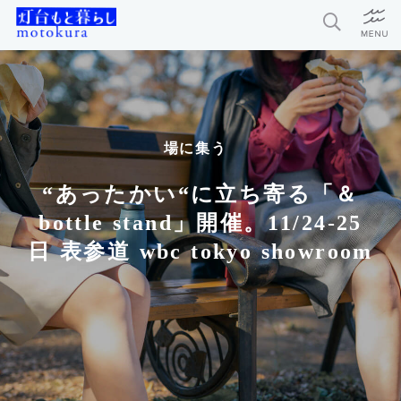
特集
新着記事
場に集う
今月の編集部おすすめ
“あったかい“に立ち寄る「＆
探求者
bottle stand」開催。11/24-25
日 表参道 wbc tokyo showroom
灯台もと暮らしとは？
お問い合わせ
利用規約
個人情報保護方針