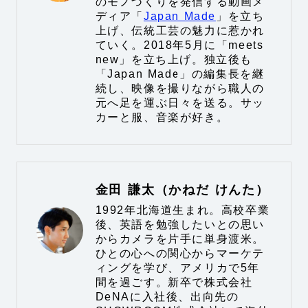
のモノづくりを発信する動画メ
ディア「
Japan Made
」を立ち
上げ、伝統工芸の魅力に惹かれ
ていく。2018年5月に「meets
new」を立ち上げ。独立後も
「Japan Made」の編集長を継
続し、映像を撮りながら職人の
元へ足を運ぶ日々を送る。サッ
カーと服、音楽が好き。
金田 謙太（かねだ けんた）
1992年北海道生まれ。高校卒業
後、英語を勉強したいとの思い
からカメラを片手に単身渡米。
ひとの心への関心からマーケテ
ィングを学び、アメリカで5年
間を過ごす。新卒で株式会社
DeNAに入社後、出向先の