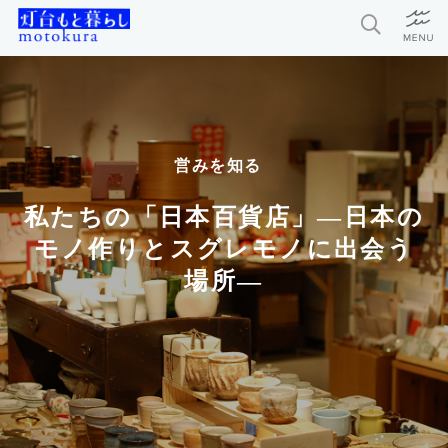
特集
新着記事
営みを知る
今月の編集部おすすめ
私たちの「日本百貨店」―日本の
探求者
モノ作りとスグレモノに出会う
場所―
灯台もと暮らしとは？
お問い合わせ
利用規約
個人情報保護方針