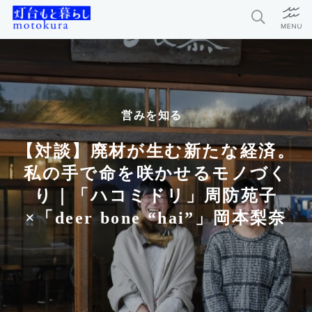
特集
新着記事
営みを知る
今月の編集部おすすめ
【対談】廃材が生む新たな経済。
探求者
私の手で命を咲かせるモノづく
り｜「ハコミドリ」周防苑子
×「deer bone “hai”」岡本梨奈
灯台もと暮らしとは？
お問い合わせ
利用規約
個人情報保護方針