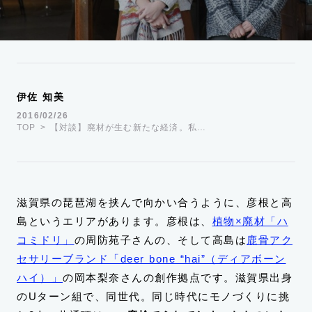
運営会社
TWITTER
FACEBOOK
伊佐 知美
2016/02/26
TOP
【対談】廃材が生む新たな経済。私…
滋賀県の琵琶湖を挟んで向かい合うように、彦根と高
島というエリアがあります。彦根は、
植物×廃材「ハ
コミドリ」
の周防苑子さんの、そして高島は
鹿骨アク
セサリーブランド「deer bone “hai”（ディアボーン
ハイ）」
の岡本梨奈さんの創作拠点です。滋賀県出身
のUターン組で、同世代。同じ時代にモノづくりに挑