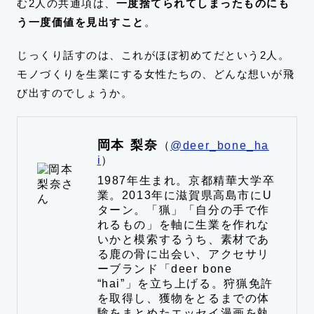
む2人の共通項は、
一度捨てられてしまったものにも
う一度価値を見出すこと
。
じっくり話すのは、これがほぼ初めてだという2人。
モノづくりを生業にする女性たちの、どんな想いが飛
び出すのでしょうか。
岡本 梨奈
（
@deer_bone_ha
i
）
1987年生まれ。京都精華大学卒
業。2013年に滋賀県高島市にU
ターン。「猟」「自分の手で作
れるもの」を軸に生業を作れな
いかと模索するうち、素材であ
る鹿の骨に出会い、アクセサリ
ーブランド「deer bone
“hai”」を立ち上げる。狩猟免許
を取得し、獲物をとるまでの体
験をまとめたエッセイ漫画を執