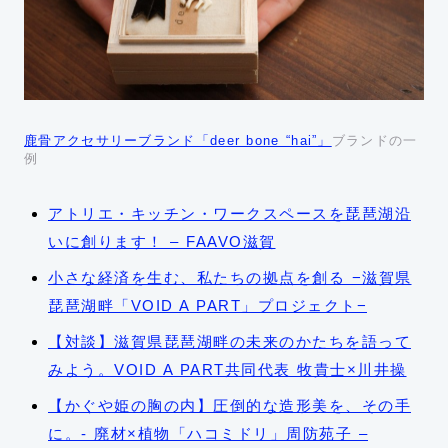
鹿骨アクセサリーブランド「deer bone “hai”」
ブランドの一
例
アトリエ・キッチン・ワークスペースを琵琶湖沿
いに創ります！ – FAAVO滋賀
小さな経済を生む、私たちの拠点を創る −滋賀県
琵琶湖畔「VOID A PART」プロジェクト−
【対談】滋賀県琵琶湖畔の未来のかたちを語って
みよう。VOID A PART共同代表 牧貴士×川井操
【かぐや姫の胸の内】圧倒的な造形美を、その手
に。- 廃材×植物「ハコミドリ」周防苑子 –