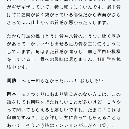
がギザギザしていて、特に彫りにくいんです。肩甲骨
は特に筋肉が多く繋がっている部位だから表面がざら
ざらで……仕上がりの質感が悪かったりします。
だから前足の橈（とう）骨や尺骨のような、硬く厚み
があって、かつツヤも出せる足の骨を主に使うように
しています。角はまた質感が違うし、歯も面白い模様
をしているし、骨への興味は尽きません。解剖学も勉
強中です。
周防
へぇー知らなかった……！ おもしろい！
岡本
モノづくりにあまり馴染みのない方には、この
話をしても興味を持たれないことが多いけど、こうや
って聞いてもらえると嬉しいですね。たまに「これは
臼歯ですね？」とか詳しい方に言ってもらえることも
あって、そういう時はテンションが上がる（笑）。