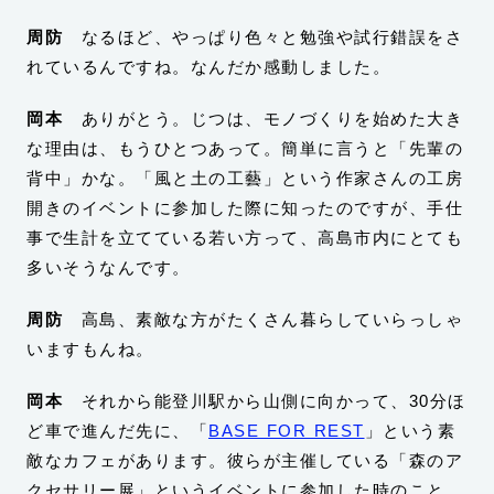
周防
なるほど、やっぱり色々と勉強や試行錯誤をさ
れているんですね。なんだか感動しました。
岡本
ありがとう。じつは、モノづくりを始めた大き
な理由は、もうひとつあって。簡単に言うと「先輩の
背中」かな。「風と土の工藝」という作家さんの工房
開きのイベントに参加した際に知ったのですが、手仕
事で生計を立てている若い方って、高島市内にとても
多いそうなんです。
周防
高島、素敵な方がたくさん暮らしていらっしゃ
いますもんね。
岡本
それから能登川駅から山側に向かって、30分ほ
ど車で進んだ先に、「
BASE FOR REST
」という素
敵なカフェがあります。彼らが主催している「森のア
クセサリー展」というイベントに参加した時のこと