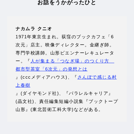
お話をうかがったひと
ナカムラ クニオ
1971年東京生まれ。荻窪のブックカフェ「6
次元」店主。映像ディレクター。金継ぎ師。
専門学校講師。山形ビエンナーレキュレータ
ー。『
人が集まる「つなぎ場」のつくり方
都市型茶室「6次元」の発想とは
』(cccメディアハウス)、『
さんぽで感じる村
上春樹
』(ダイヤモンド社)、『パラレルキャリア』
(晶文社)、責任編集短編小説集『ブックトープ
山形』(東北芸術工科大学)などがある。