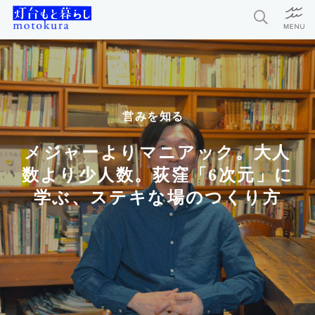
特集
新着記事
営みを知る
今月の編集部おすすめ
メジャーよりマニアック。大人
探求者
数より少人数。荻窪「6次元」に
学ぶ、ステキな場のつくり方
灯台もと暮らしとは？
お問い合わせ
利用規約
個人情報保護方針