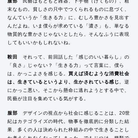
服部
民藝はもともと雑器、下手物（げてもの）、粗
末なもの。貧しさの只中でつくられるものに息づく、
なんていうか「生きる力」に、むしろ豊かさを見出す
んだよね。いま僕らが求めている「濃さ」も、単なる
物質的な豊かさじゃないとしたら、そんなふうに表現
してもいいかもしれないね。
鞍田
それって、前回話した「感じのいい暮らし」の
「良さ」じゃない？「生きる力」って言葉に、僕ら
は、かっこよさを感じる。
買えば済むような消費社会
は、生きているというより、生かされている感じ
。逆
にかっこ悪い。そこから懸命に逃れようとする中で、
民藝が注目を集めている気がする。
服部
デザインの視点から社会に感じることは、20世
紀はカテゴライズの時代。物事を徹底的に分類した結
果、多くの人は決められた枠組みの中で生きることし
か考えられなくなってしまった。でもじつは、種類で