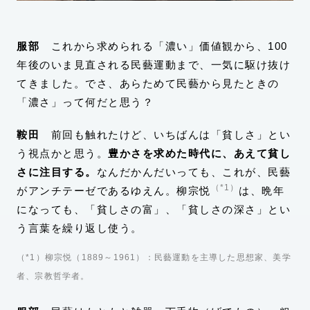
服部
これから求められる「濃い」価値観から、100
年後のいま見直される民藝運動まで、一気に駆け抜け
てきました。でさ、あらためて民藝から見たときの
「濃さ」って何だと思う？
鞍田
前回も触れたけど、いちばんは「貧しさ」とい
う視点かと思う。
豊かさを求めた時代に、あえて貧し
さに注目する。
なんだかんだいっても、これが、民藝
（*1）
がアンチテーゼであるゆえん。柳宗悦
は、晩年
になっても、「貧しさの富」、「貧しさの深さ」とい
う言葉を繰り返し使う。
（*1）柳宗悦（1889～1961）：民藝運動を主導した思想家、美学
者、宗教哲学者。