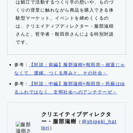
は鯖江で活動するつくり手の想いや、ものづ
くりの背景に触れながら商品を購入できる体
験型マーケット。イベントを締めくくるの
は、クリエイティブディレクター・服部滋樹
さんと、哲学者・鞍田崇さんによる特別対談
です。
参考：
【対談：前編】服部滋樹×鞍田崇－縮退じゃ
なくて、濃縮。つくる厚みと、その社会－
参考：
【対談：中編】服部滋樹×鞍田崇－民藝はゆ
るふわではなく、文明社会へのアンチテーゼ－
クリエイティブディレクタ
ー・服部滋樹
（
@shigeki_hat
tori
）