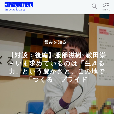
特集
新着記事
営みを知る
今月の編集部おすすめ
【対談：後編】服部滋樹×鞍田崇
探求者
－いま求めているのは「生きる
力」という豊かさと、この地で
「つくる」プライド
灯台もと暮らしとは？
お問い合わせ
利用規約
個人情報保護方針