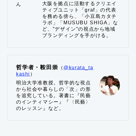
大阪を拠点に活動するクリエイ
ティブユニット「graf」の代表
を務める傍ら、「小豆島カタチ
ラボ」「MUSUBU SHIGA」な
ど、”デザイン”の視点から地域
ブランディングを手がける。
哲学者・鞍田崇
（
@
kurata_ta
kashi
）
明治大学准教授。哲学的な視点
から社会や暮らしの「次」の形
を追究している。著書に『民藝
のインティマシー』『〈民藝〉
のレッスン』など。