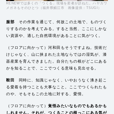
RENEWでは多くの「つくる」現場を若者が訪ねた。ハヤカワ
メガネもそのひとつ（福井県鯖江市 画像提供：TSUGI）
服部
その作業を通じて、何故この土地で、ものづく
りするのかを考えてみる。すると当然、ここにしかな
い資源や、適した自然環境があることに気がつく。
（フロアに向かって）河和田もそうですよね。技術だ
けじゃなく、山に挟まれた土地ならではの湿気が、漆
器産業を育んできました。自分たちの根がどこにある
かを知ることで、ここでつくる意味も見出せる。
鞍田
同時に、知識じゃなく、いやおうなく沸き起こ
る愛着を持つことも大事なこと。ここでつくられたも
のや、そもそもこの土地に対する、愛情。
（フロアに向かって）
覚悟みたいなものでもあるかも
しれません。それが、つくることの根っこにある気が