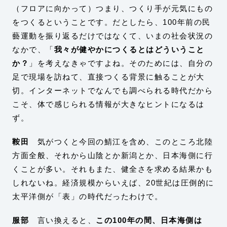
（フロアに向かって）つまり、つくり手が元気にもの
をつくるということです。だとしたら、100年前の民
藝運動を振り返るだけではなくて、いまの社会状況の
なかで、「
我々が健やかにつくるとはどういうこと
か？
」を考えなきゃですよね。そのためには、自分の
足で現場を訪ねて、直接つくる背景に触ることが大
切。インターネットでなんでも調べられる時代だから
こそ、体で感じられる情報が大きなヒントになるは
ず。
鞍田
気がつくと今回の鯖江を含め、このところ北陸
方面全般、それから山陰とか新潟とか、日本海側に行
くことが多い。それもまた、健全さを求める結果かも
しれないね。経済規模からいえば、20世紀は圧倒的に
太平洋側が「表」の時代だったわけで。
服部
言い換えると、
この100年の間、日本海側は