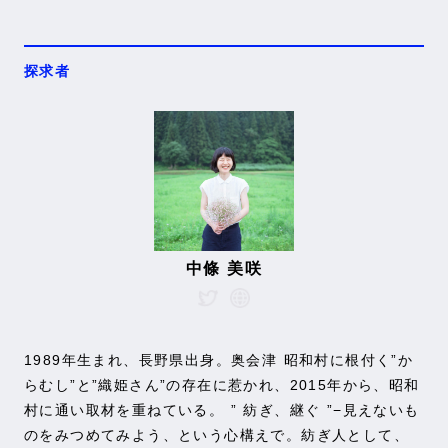
探求者
中條 美咲
1989年生まれ、長野県出身。奥会津 昭和村に根付く”か
らむし”と”織姫さん”の存在に惹かれ、2015年から、昭和
村に通い取材を重ねている。 ” 紡ぎ、継ぐ ”−見えないも
のをみつめてみよう、という心構えで。紡ぎ人として、