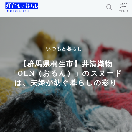
特集
新着記事
いつもと暮らし
今月の編集部おすすめ
【群馬県桐生市】井清織物
探求者
「OLN（おるん）」のスヌード
は、夫婦が紡ぐ暮らしの彩り
灯台もと暮らしとは？
お問い合わせ
利用規約
個人情報保護方針