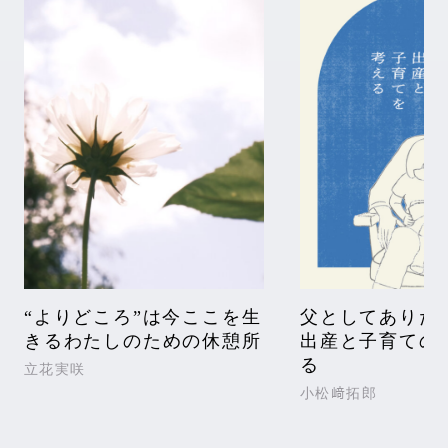
“よりどころ”は今ここを生
父としてありた
きるわたしのための休憩所
出産と子育ての
る
立花実咲
小松﨑拓郎