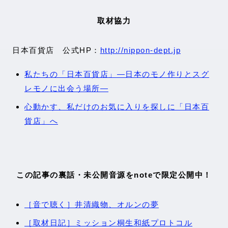
取材協力
日本百貨店 公式HP：
http://nippon-dept.jp
私たちの「日本百貨店」―日本のモノ作りとスグ
レモノに出会う場所―
心動かす、私だけのお気に入りを探しに「日本百
貨店」へ
この記事の裏話・未公開音源をnoteで限定公開中！
［音で聴く］井清織物、オルンの夢
［取材日記］ミッション桐生和紙プロトコル