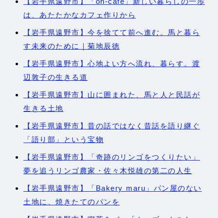
【岩手県遠野市】「on-cafe」新しい暮らしの一歩
は、あたたかなカフェ作りから
【岩手県遠野市】今を捨てて前へ進む。馬と暮ら
す未来のために｜菊地辰徳
【岩手県遠野市】心地よい方へ流れ、暮らす。渡
辺敦子の生きる道
【岩手県遠野市】山に囲まれた、馬と人と民話が
生きる土地
【岩手県遠野市】昔の話ではなく昔話を語り継ぐ
「語り部」という宝物
【岩手県遠野市】「奇跡のリンゴをつくりたい」
夢を追うリンゴ農家・佐々木悦雄の第二の人生
【岩手県遠野市】「Bakery maru」パン屋のない
土地に、焼きたてのパンを