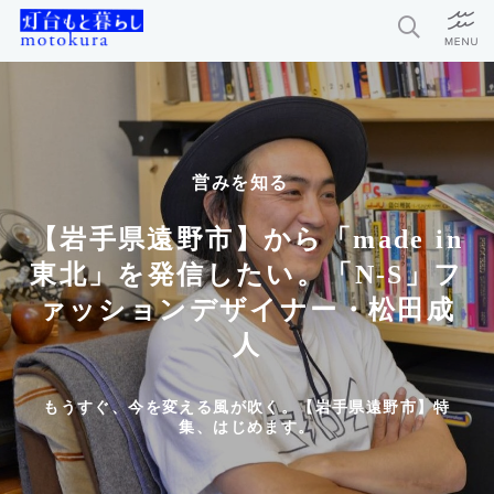
特集
新着記事
営みを知る
今月の編集部おすすめ
【岩手県遠野市】から「made in
探求者
東北」を発信したい。「N-S」フ
ァッションデザイナー・松田成
人
灯台もと暮らしとは？
お問い合わせ
もうすぐ、今を変える風が吹く。【岩手県遠野市】特
集、はじめます。
利用規約
個人情報保護方針