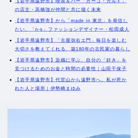
【岩手県遠野市】喫茶＆バー「カーゴ・カルト」
の店主・高橋強が仲間と共に描く未来
【岩手県遠野市】から「made in 東北」を発信し
たい。「n-s」ファッションデザイナー・松田成人
【岩手県遠野市】「古屋弥右エ門」毎日を楽しむ
大切さを教えてくれる、築180年の古民家の暮らし
【岩手県遠野市】染織に学ぶ、自分の「好き」を
見つけるためのお金と時間の必要性｜山田千保子
【岩手県遠野市】代官山から遠野市へ。私が惹か
れた人と場所｜伊勢崎まゆみ