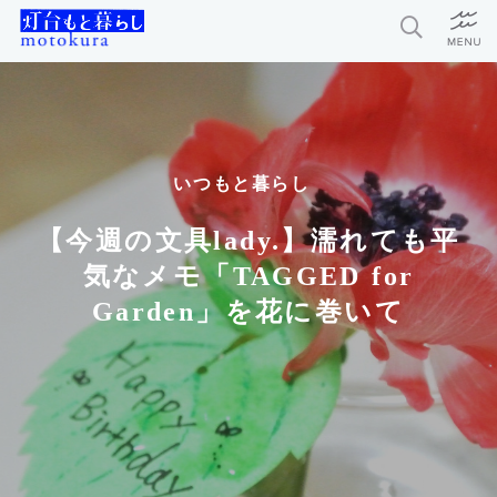
特集
新着記事
いつもと暮らし
今月の編集部おすすめ
【今週の文具lady.】濡れても平
探求者
気なメモ「TAGGED for
Garden」を花に巻いて
灯台もと暮らしとは？
お問い合わせ
利用規約
個人情報保護方針