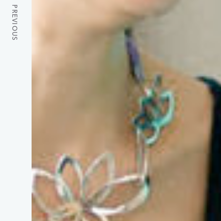
PREVIOUS
探求者
TWITTER