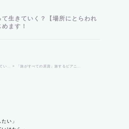
って生きていく？【場所にとらわれ
じめます！
てい…
「旅がすべての原資」旅するピアニ…
したい」