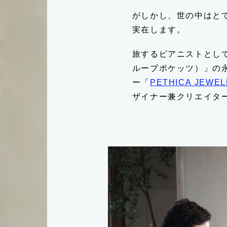
がしかし、世の中はと
実在します。
旅するピアニストとし
ルーブポケッツ）」の
ー「
PETHICA JEWE
ザイナー兼クリエイタ
灯台もと暮らし
お問い合わせ
事
利用規約
個人情報保護方
編集部おすすめ
運営会社