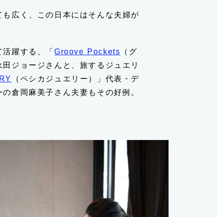
ても広く、この日本にはそんな夫婦が
て活躍する、「
Groove Pockets
（グ
永田ジョージさんと、旅するジュエリ
LRY
（ペシカジュエリー）」代表・デ
ーの倉岡麻美子さん夫妻もその好例。
とは？
針