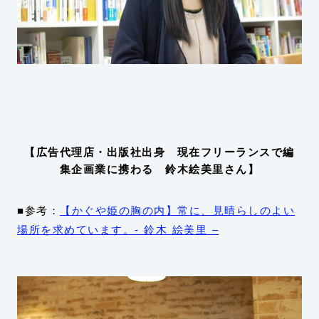
【広告代理店・出版社出身 現在フリーランスで編
集企画業に携わる 鈴木絵美里さん】
■参考：
【かぐや姫の胸の内】常に、見晴らしのよい
場所を求めています。- 鈴木 絵美里 –