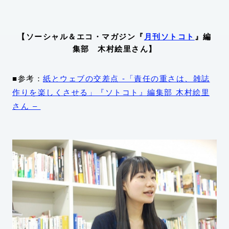
【ソーシャル＆エコ・マガジン『
月刊ソトコト
』編
集部 木村絵里さん】
■参考：
紙とウェブの交差点 -「責任の重さは、雑誌
作りを楽しくさせる」『ソトコト』編集部 木村絵里
さん –