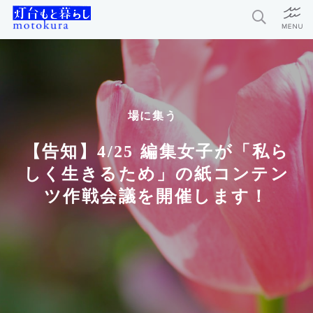
特集
新着記事
場に集う
今月の編集部おすすめ
【告知】4/25 編集女子が「私ら
探求者
しく生きるため」の紙コンテン
ツ作戦会議を開催します！
灯台もと暮らしとは？
お問い合わせ
利用規約
個人情報保護方針