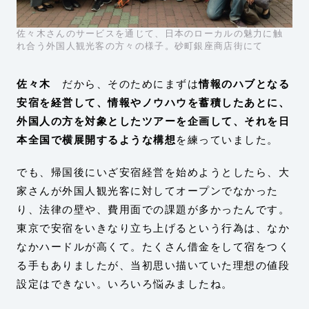
佐々木さんのサービスを通じて、日本のローカルの魅力に触
れ合う外国人観光客の方々の様子。砂町銀座商店街にて
佐々木
だから、そのためにまずは
情報のハブとなる
安宿を経営して、情報やノウハウを蓄積したあとに、
外国人の方を対象としたツアーを企画して、それを日
本全国で横展開するような構想
を練っていました。
でも、帰国後にいざ安宿経営を始めようとしたら、大
家さんが外国人観光客に対してオープンでなかった
り、法律の壁や、費用面での課題が多かったんです。
東京で安宿をいきなり立ち上げるという行為は、なか
なかハードルが高くて。たくさん借金をして宿をつく
る手もありましたが、当初思い描いていた理想の値段
設定はできない。いろいろ悩みましたね。