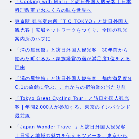
「Cooking with Mari」と訪日外国人観光客｜日本
料理教室でおふくろの味を世界へ
東京駅 観光案内所「TIC TOKYO」と訪日外国人
観光客｜広域ネットワークをつくり、全国の観光
案内所のハブに
「澤の屋旅館」と訪日外国人観光客｜30年前から
始めた町ぐるみ・家族経営の宿が満足度1位をとる
理由
「澤の屋旅館」と訪日外国人観光客｜都内満足度N
O.1の旅館に学ぶ、これからの宿泊業の当たり前
「Tokyo Great Cycling Tour」と訪日外国人観光
客｜年間2,000人が参加する、東京のインバウンド
最前線
「Japan Wonder Travel 」と訪日外国人観光客
｜日常と地域の魅力を伝えるツアーを、東京から