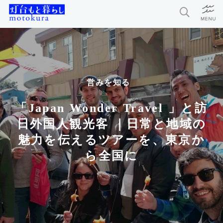
特集
新着記事
営みを知る
今月の編集部おすすめ
「Japan Wonder Travel 」と訪
探求者
日外国人観光客 ｜日常と地域の
魅力を伝えるツアーを、東京か
ら全国に
灯台もと暮らしとは？
お問い合わせ
利用規約
個人情報保護方針