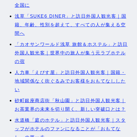
全国に
浅草「SUKE6 DINER」と訪日外国人観光客｜国
籍、年齢、性別を超えて、すべての人が集える空
間へ
「カオサンワールド浅草 旅館＆ホステル」と訪日
外国人観光客｜世界中の旅人が集う元ラブホテル
の宿
人力車「えびす屋」と訪日外国人観光客｜国籍・
地域関係なく街ぐるみでお客様をおもてなしした
い
砂町銀座商店街「秋山園」と訪日外国人観光客｜
お茶業界の未来を切り開く、新しい突破口とは？
水道橋「庭のホテル」と訪日外国人観光客｜スタ
ッフがホテルのファンになることが「おもてな