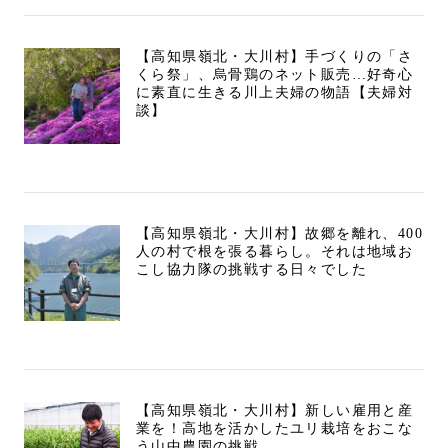
【高知県嶺北・大川村】手づくりの「さ
くら祭」、烏骨鶏のネット販売…好奇心
に素直に生きる川上夫婦の物語【夫婦対
談】
【高知県嶺北・大川村】故郷を離れ、400
人の村で根を張る暮らし。それは地域お
こし協力隊の挑戦する日々でした
【高知県嶺北・大川村】新しい雇用と産
業を！高地を活かしたユリ栽培をおこな
う山中農園の挑戦