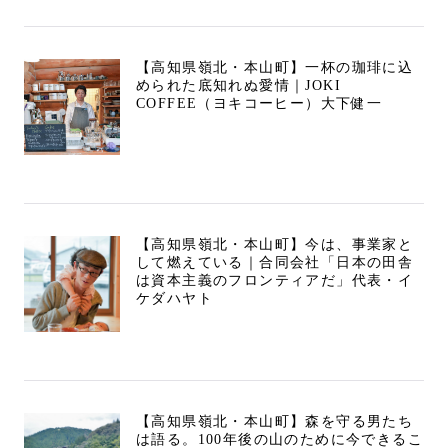
【高知県嶺北・本山町】一杯の珈琲に込
められた底知れぬ愛情｜JOKI
COFFEE（ヨキコーヒー）大下健一
【高知県嶺北・本山町】今は、事業家と
して燃えている｜合同会社「日本の田舎
は資本主義のフロンティアだ」代表・イ
ケダハヤト
【高知県嶺北・本山町】森を守る男たち
は語る。100年後の山のために今できるこ