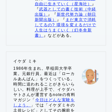
自由に生きていく（星海社）
』
『
武器としての書く技術（中経
出版）
』『
新世代努力論（朝日
新聞出版）
』『
まだ東京で消耗
してるの? 環境を変えるだけで
人生はうまくいく（幻冬舎新
書）
』などがある。
イケダ ミキ
1986年生まれ。早稲田大学卒
業。元銀行員。最近は「ローカ
ルあんぱん」をつくっている。
時間に追われることがきらいら
しい。料理が上手で、イケダハ
ヤトさんが運営するnoteの有料
マガジン「
今日はどんな実験を
しよう。
」では「イケダミキの
土佐レシピ」としてその腕前を