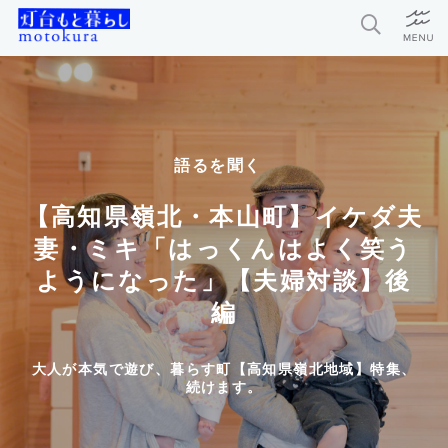
特集
新着記事
語るを聞く
今月の編集部おすすめ
【高知県嶺北・本山町】イケダ夫
探求者
妻・ミキ「はっくんはよく笑う
ようになった」【夫婦対談】後
編
灯台もと暮らしとは？
お問い合わせ
大人が本気で遊び、暮らす町【高知県嶺北地域】特集、
続けます。
利用規約
個人情報保護方針