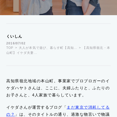
運営会社
TWITTER
FACEBOOK
くいしん
2016/07/02
TOP
大人が本気で遊び、暮らす町【高知…
【高知県嶺北・本
山町】イケダ夫妻…
高知県嶺北地域の本山町。事業家でプロブロガーのイ
ケダハヤトさんは、ここに、夫婦ふたりと、ふたりの
お子さんと、4人家族で暮らしています。
イケダさんが運営するブログ「
まだ東京で消耗してる
の？
」は、そのタイトルの通り、過激な物言いで物議