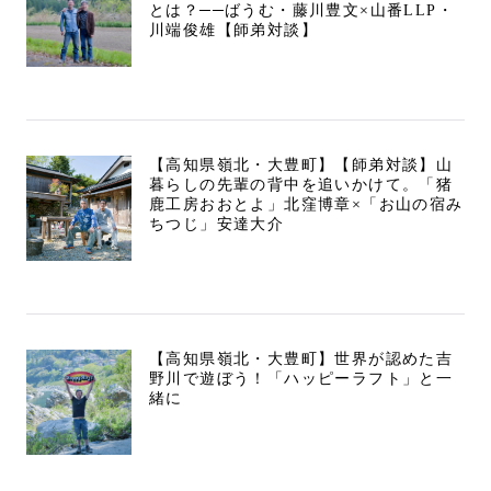
とは？──ばうむ・藤川豊文×山番LLP・
川端俊雄【師弟対談】
【高知県嶺北・大豊町】【師弟対談】山
暮らしの先輩の背中を追いかけて。「猪
鹿工房おおとよ」北窪博章×「お山の宿み
ちつじ」安達大介
【高知県嶺北・大豊町】世界が認めた吉
野川で遊ぼう！「ハッピーラフト」と一
緒に