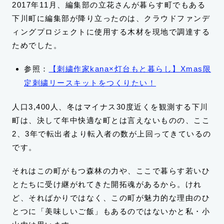
2017年11月、編集部の立花さんが暮らす町でもある
下川町に編集部が降り立ったのは、クラウドファンデ
ィングプロジェクトに使用する木材を現地で調達する
ためでした。
参照：
【刺繍作家kana×灯台もと暮らし】Xmas限
定刺繍リースキットをつくりたい！
人口3,400人、冬はマイナス30度近くを観測する下川
町は、決して年中快適な町とは言えないものの、ここ
2、3年で転出者より転入者の数が上回ってきているの
です。
それはこの町がもつ森林の力や、ここで暮らす若いひ
とたちに受け継がれてきた開拓魂があるから。けれ
ど、そればかりではなく、この町が魅力的な理由のひ
とつに「美味しいご飯」もあるのではないかと私・小