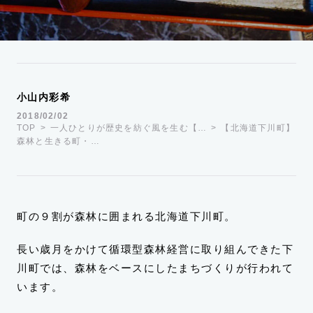
運営会社
TWITTER
FACEBOOK
小山内彩希
2018/02/02
TOP
一人ひとりが歴史を紡ぐ風を生む【…
【北海道下川町】
森林と生きる町・…
町の９割が森林に囲まれる北海道下川町。
長い歳月をかけて循環型森林経営に取り組んできた下
川町では、森林をベースにしたまちづくりが行われて
います。