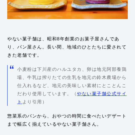
やない菓子舗は、昭和8年創業のお菓子屋さんであ
り、パン屋さん。長い間、地域のひとたちに愛されて
きた老舗です。
小麦粉は下川産のハルユタカ、卵は地元阿部養鶏
場、牛乳は搾りたての生乳を地元の鈴木農場から
仕入れるなど、地元の美味しい素材にとことんこ
だわり使用しています。（
やない菓子舗公式サイ
ト
より引用）
惣菜系のパンから、おやつの時間に食べたいデザート
まで幅広く揃えているやない菓子舗さん。