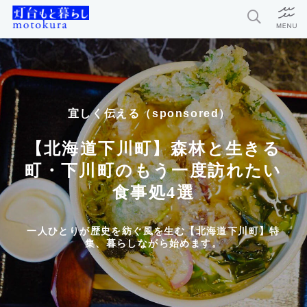
特集
新着記事
宜しく伝える（sponsored）
今月の編集部おすすめ
【北海道下川町】森林と生きる
探求者
町・下川町のもう一度訪れたい
食事処4選
灯台もと暮らしとは？
一人ひとりが歴史を紡ぐ風を生む【北海道下川町】特
集、暮らしながら始めます。
お問い合わせ
利用規約
個人情報保護方針