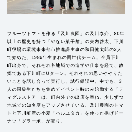
フルーツトマトを作る「及川農園」の及川泰介、80年
以上の歴史を持つ「やない菓子舗」の矢内啓太、下川
町役場の環境未来都市推進課主事の和田健太郎の3人
で始めた、1986年生まれの同世代チーム。全員下川
町出身で、それぞれ各地域での進学や仕事を経て、故
郷である下川町にUターン。それぞれの思いややりた
いことを話し合って実行し、試行錯誤中。中でも、3
人の同級生たちを集めてイベント時のみ始動する「テ
ィグルストア」は、町内外での出店を重ね、少しずつ
地域での知名度をアップさせている。及川農園のトマ
トと下川町産の小麦「ハルユタカ」を使った揚げドー
ナツ「グラーボ」が売り。