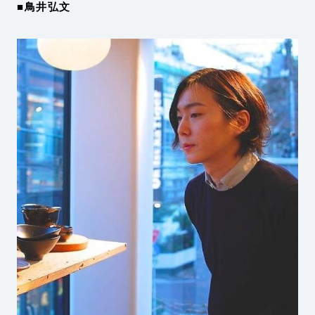
■鳥井弘文