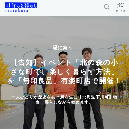
特集
新着記事
場に集う
今月の編集部おすすめ
【告知】イベント「北の森の小
探求者
さな町で、楽しく暮らす方法」
を「無印良品」有楽町店で開催！
灯台もと暮らしとは？
一人ひとりが歴史を紡ぐ風を生む【北海道下川町】特
集、暮らしながら始めます。
お問い合わせ
利用規約
個人情報保護方針