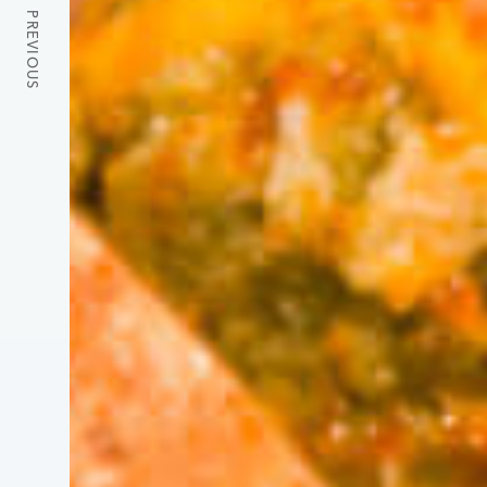
PREVIOUS
探求者
TWITTER