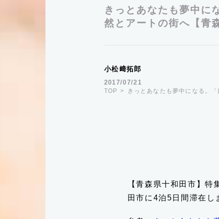
きっとあなたも夢中に
然とアートの街へ【青
小松﨑拓郎
2017/07/21
TOP
きっとあなたも夢中になる。「
【青森県十和田市】特
田市に4泊5日間滞在し