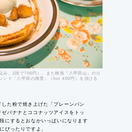
込み、2段で700円）。また映画『八甲田山』のロ
ンド「八甲田の残雪」（hot 400円）を頂ける
ドした粉で焼き上げた「プレーンパン
リゼバナナとココナッツアイスをトッ
2段にするとおなかいっぱいになります
つにぴったりですよ。