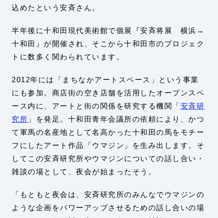
込めたという安斉さん。
半年後に十和田現代美術館で個展『安斉将展 横浜→
十和田』が開催され、そこから十和田市のプロジェク
トに数多く関わられています。
2012年には「まちなかアートスペース」という事業
にも参加。商店街の空き店舗を活用したオープンスペ
ース内に、アートと街の関係を研究する機関「
安斉研
究所
」を発足。十和田青年会議所の依頼により、かつ
て軍馬の名産地として名高かった十和田の馬をモチー
フにしたアート作品「ウマジン」を生み出します。そ
してこの安斉研究所やウマジンについての話し合い・
雑談の場として、夜会が始まったそう。
「もともと夜会は、安斉研究所のみんなでウマジンの
ような企画をパワーアップさせるための話し合いの場