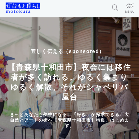
特集
新着記事
宜しく伝える（sponsored）
今月の編集部おすすめ
【青森県十和田市】夜会には移住
探求者
者が多く訪れる。ゆるく集まり
ゆるく解散、それがシャベリバ
屋台
灯台もと暮らしとは？
お問い合わせ
きっとあなたも夢中になる。「好き」が探求できる、大
自然とアートの街へ【青森県十和田市】特集、はじめま
利用規約
す。
個人情報保護方針