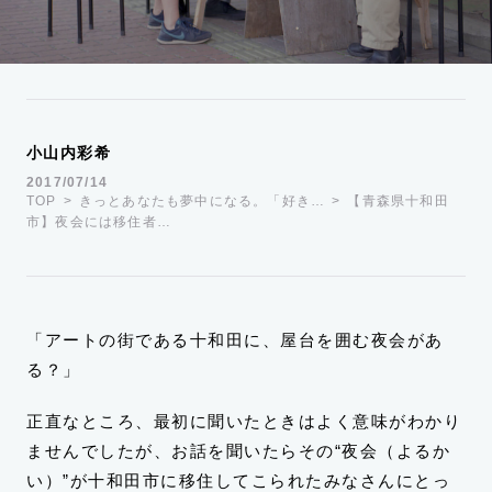
運営会社
TWITTER
FACEBOOK
小山内彩希
2017/07/14
TOP
きっとあなたも夢中になる。「好き…
【青森県十和田
市】夜会には移住者…
「アートの街である十和田に、屋台を囲む夜会があ
る？」
正直なところ、最初に聞いたときはよく意味がわかり
ませんでしたが、お話を聞いたらその“夜会（よるか
い）”が十和田市に移住してこられたみなさんにとっ