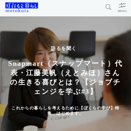
特集
新着記事
語るを聞く
今月の編集部おすすめ
Snapmart（スナップマート）代
探求者
表・江藤美帆（えとみほ）さん
の生きる喜びとは？【ジョブチ
ェンジを学ぶ#3】
灯台もと暮らしとは？
お問い合わせ
これからの暮らしを考えるために【ぼくらの学び】特
集、はじめます。
利用規約
個人情報保護方針