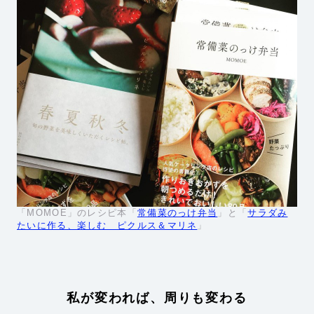
「MOMOE」のレシピ本「
常備菜のっけ弁当
」と「
サラダみ
たいに作る、楽しむ ピクルス＆マリネ
」
私が変われば、周りも変わる