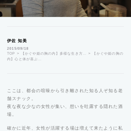
運営会社
TWITTER
FACEBOOK
伊佐 知美
2015/09/18
TOP
【かぐや姫の胸の内】多様な生き方…
【かぐや姫の胸の
内】心と体が喜ぶ…
ここは、都会の喧噪から引き離された知る人ぞ知る老
舗スナック。
夜な夜な少なの女性が集い、想いを吐露する隠れた酒
場。
確かに近年、女性が活躍する場は増えて来たように私