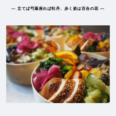
— 立てば芍薬座れば牡丹、歩く姿は百合の花 —