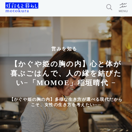
特集
新着記事
営みを知る
今月の編集部おすすめ
【かぐや姫の胸の内】心と体が
探求者
喜ぶごはんで、人の縁を結びた
い−「MOMOE」稲垣晴代 −
灯台もと暮らしとは？
【かぐや姫の胸の内】多様な生き方が選べる現代だから
こそ、女性の生き方を考えたい──
お問い合わせ
利用規約
個人情報保護方針